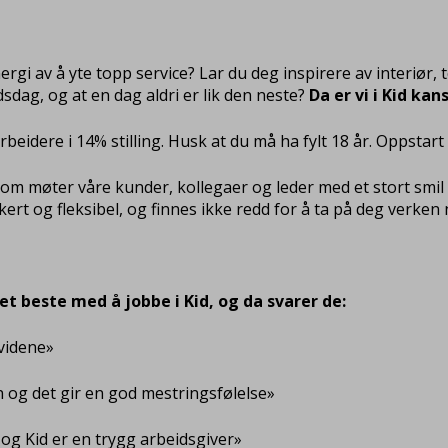
ergi av å yte topp service? Lar du deg inspirere av interiør,
idsdag, og at en dag aldri er lik den neste?
Da er vi i Kid ka
eidere i 14% stilling. Husk at du må ha fylt 18 år. Oppstart 
om møter våre kunder, kollegaer og leder med et stort smil o
dikert og fleksibel, og finnes ikke redd for å ta på deg verke
t beste med å jobbe i Kid, og da svarer de:
ividene»
sin og det gir en god mestringsfølelse»
 og Kid er en trygg arbeidsgiver»