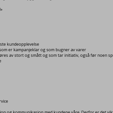
!»
este kundeopplevelse
k, som er kampanjeklar og som bugner av varer
es av stort og smått og som tar initiativ, også før noen s
e
vice
sjon og kommunikasjon med kundene våre. Derfor er det vikt