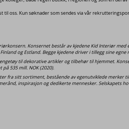
 til oss. Kun søknader som sendes via vår rekrutteringsportal
teriørkonsern. Konsernet består av kjedene Kid Interiør med e
inland og Estland. Begge kjedene driver i tillegg sine egne n
engetøy til dekorative artikler og tilbehør til hjemmet. Ko
 på 535 mill. NOK (2020).
kter fra sitt sortiment, bestående av egenutviklede merker t
mmerånd, inspirasjon og dedikerte mennesker. Selskapets hov