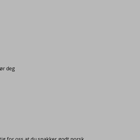
pør deg
ig for oss at du snakker godt norsk.