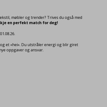
 tekstil, møbler og trender? Trives du også med
nskje en perfekt match for deg!
01.08.26.
g et «hei». Du utstråler energi og blir giret
n nye oppgaver og ansvar.