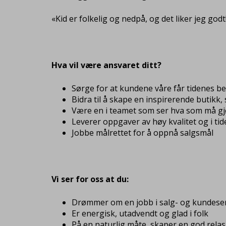
«Kid er folkelig og nedpå, og det liker jeg godt
Hva vil være ansvaret ditt?
Sørge for at kundene våre får tidenes b
Bidra til å skape en inspirerende butik
Være en i teamet som ser hva som må gjør
Leverer oppgaver av høy kvalitet og i tid
Jobbe målrettet for å oppnå salgsmål
Vi ser for oss at du:
Drømmer om en jobb i salg- og kundeser
Er energisk, utadvendt og glad i folk
På en naturlig måte, skaper en god rela