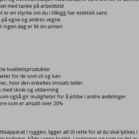
ibel med tanke på arbeidstid
t er en styrke om du i tillegg har estetisk sans
r på egne og andres vegne
 at ingen dag er lik en annen
otte kvalitetsprodukter
eter for de som vil og kan
er, hvor den enkeltes innsats teller
es med skole og utdanning
 som også gir muligheter for å jobbe i andre avdelinger
ere som er ansatt over 20%
apparat i ryggen, ligger alt til rette for at du skal lykkes 
ge kolleger, både i egen butikk, i regionen og som en del av