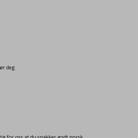
pør deg
ig for oss at du snakker godt norsk.