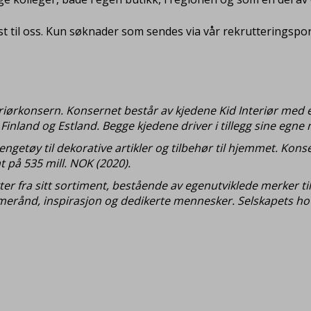
 til oss. Kun søknader som sendes via vår rekrutteringsportal
teriørkonsern. Konsernet består av kjedene Kid Interiør med e
inland og Estland. Begge kjedene driver i tillegg sine egne n
engetøy til dekorative artikler og tilbehør til hjemmet. Ko
 på 535 mill. NOK (2020).
kter fra sitt sortiment, bestående av egenutviklede merker t
mmerånd, inspirasjon og dedikerte mennesker. Selskapets hov