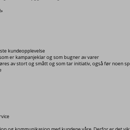
!»
este kundeopplevelse
k, som er kampanjeklar og som bugner av varer
es av stort og smått og som tar initiativ, også før noen s
e
vice
sjon og kommunikasjon med kundene våre. Derfor er det vikt