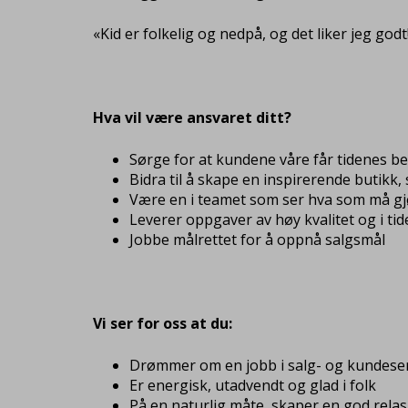
«Kid er folkelig og nedpå, og det liker jeg godt
Hva vil være ansvaret ditt?
Sørge for at kundene våre får tidenes b
Bidra til å skape en inspirerende butik
Være en i teamet som ser hva som må gjør
Leverer oppgaver av høy kvalitet og i tid
Jobbe målrettet for å oppnå salgsmål
Vi ser for oss at du:
Drømmer om en jobb i salg- og kundeser
Er energisk, utadvendt og glad i folk
På en naturlig måte, skaper en god rela