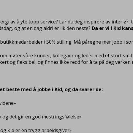
ergi av å yte topp service? Lar du deg inspirere av interiør,
idsdag, og at en dag aldri er lik den neste?
Da er vi i Kid ka
butikkmedarbeider i 50% stilling. Må påregne mer jobb i s
om møter våre kunder, kollegaer og leder med et stort smil o
dikert og fleksibel, og finnes ikke redd for å ta på deg verke
t beste med å jobbe i Kid, og da svarer de:
ividene»
sin og det gir en god mestringsfølelse»
 og Kid er en trygg arbeidsgiver»