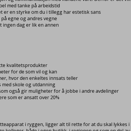
ibel med tanke på arbeidstid
t er en styrke om du i tillegg har estetisk sans
r på egne og andres vegne
 at ingen dag er lik en annen
otte kvalitetsprodukter
eter for de som vil og kan
er, hvor den enkeltes innsats teller
es med skole og utdanning
 som også gir muligheter for å jobbe i andre avdelinger
ere som er ansatt over 20%
apparat i ryggen, ligger alt til rette for at du skal lykkes 
ge kolleger, både i egen butikk, i regionen og som en del av