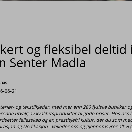
ert og fleksibel deltid i 
on Senter Madla
knad
6-06-21
riør- og tekstilkjeder, med mer enn 280 fysiske butikker og
rerende utvalg av kvalitetsprodukter til gode priser. Hos oss
erdsetter fellesskap og en prestisjefri kultur, der du som me
irasjon og Dedikasjon - veileder oss og gjennomsyrer alt vi g