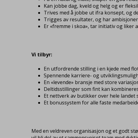
Kan jobbe dag, kveld og helg og er fleks
Trives med å jobbe ut ifra konsept, og de
Trigges av resultater, og har ambisjone
Er «fremme i skoa», tar initiativ og liker
Vi tilbyr:
En utfordrende stilling i en kjede med fl
Spennende karriere- og utviklingsmuligh
En «levende» bransje med store variasjon
Deltidsstillinger som fint kan kombiner
Et nettverk av butikker over hele landet
Et bonussystem for alle faste medarbeid
Med en veldreven organisasjon og et godt støtte
vil bli del av et sammensveiset team med dykti