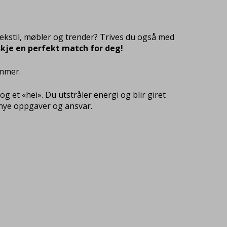
 tekstil, møbler og trender? Trives du også med
nskje en perfekt match for deg!
ommer.
g et «hei». Du utstråler energi og blir giret
n nye oppgaver og ansvar.