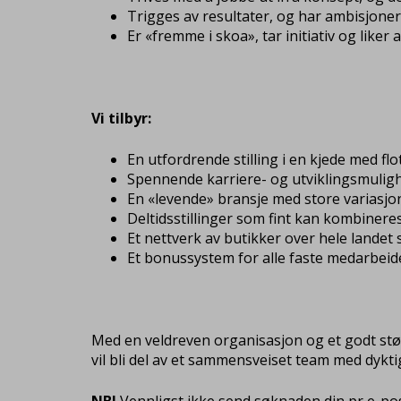
Trigges av resultater, og har ambisjone
Er «fremme i skoa», tar initiativ og liker
Vi tilbyr:
En utfordrende stilling i en kjede med fl
Spennende karriere- og utviklingsmuligh
En «levende» bransje med store variasjon
Deltidsstillinger som fint kan kombiner
Et nettverk av butikker over hele landet
Et bonussystem for alle faste medarbeid
Med en veldreven organisasjon og et godt støtte
vil bli del av et sammensveiset team med dykti
NB!
Vennligst ikke send søknaden din pr e-post