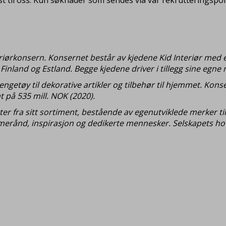
teriørkonsern. Konsernet består av kjedene Kid Interiør med e
inland og Estland. Begge kjedene driver i tillegg sine egne n
engetøy til dekorative artikler og tilbehør til hjemmet. Ko
 på 535 mill. NOK (2020).
kter fra sitt sortiment, bestående av egenutviklede merker t
mmerånd, inspirasjon og dedikerte mennesker. Selskapets hov