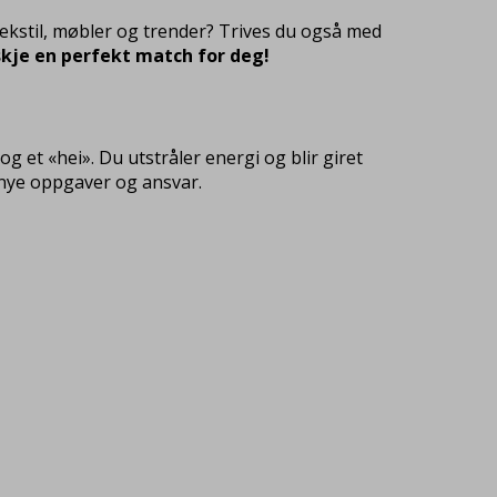
 tekstil, møbler og trender? Trives du også med
nskje en perfekt match for deg!
g et «hei». Du utstråler energi og blir giret
n nye oppgaver og ansvar.