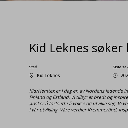
Kid Leknes søker b
Sted
Siste sø
Kid Leknes
202
Kid/Hemtex er i dag en av Nordens ledende inte
Finland og Estland. Vi tilbyr et bredt og inspi
ønsker å fortsette å vokse og utvikle seg. Vi v
i vår utvikling. Våre verdier Kremmerånd, Insp