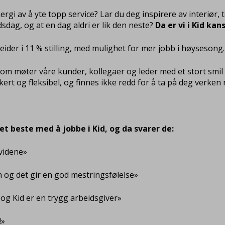
ergi av å yte topp service? Lar du deg inspirere av interiør,
idsdag, og at en dag aldri er lik den neste?
Da er vi i Kid ka
ider i 11 % stilling, med mulighet for mer jobb i høysesong.
om møter våre kunder, kollegaer og leder med et stort smil o
dikert og fleksibel, og finnes ikke redd for å ta på deg verke
t beste med å jobbe i Kid, og da svarer de:
ividene»
sin og det gir en god mestringsfølelse»
 og Kid er en trygg arbeidsgiver»
!»