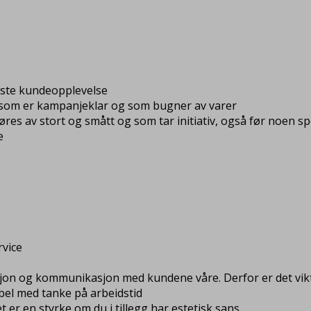
este kundeopplevelse
k, som er kampanjeklar og som bugner av varer
es av stort og smått og som tar initiativ, også før noen s
e
vice
sjon og kommunikasjon med kundene våre. Derfor er det vikt
ibel med tanke på arbeidstid
t er en styrke om du i tillegg har estetisk sans