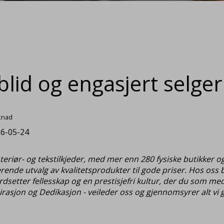
lid og engasjert selger 
knad
6-05-24
riør- og tekstilkjeder, med mer enn 280 fysiske butikker og
rerende utvalg av kvalitetsprodukter til gode priser. Hos oss
erdsetter fellesskap og en prestisjefri kultur, der du som me
irasjon og Dedikasjon - veileder oss og gjennomsyrer alt vi g