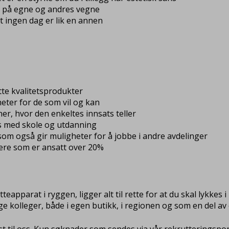
r på egne og andres vegne
 at ingen dag er lik en annen
otte kvalitetsprodukter
eter for de som vil og kan
er, hvor den enkeltes innsats teller
es med skole og utdanning
 som også gir muligheter for å jobbe i andre avdelinger
ere som er ansatt over 20%
apparat i ryggen, ligger alt til rette for at du skal lykkes 
ge kolleger, både i egen butikk, i regionen og som en del av
 til oss. Kun søknader som sendes via vår rekrutteringsportal