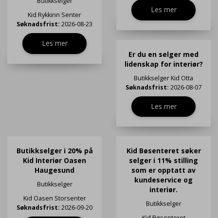
Butikkselger
Les mer
Kid Rykkinn Senter
Søknadsfrist:
2026-08-23
Les mer
Er du en selger med
lidenskap for interiør?
Butikkselger
Kid Otta
Søknadsfrist:
2026-08-07
Les mer
Butikkselger i 20% på
Kid Bøsenteret søker
Kid Interiør Oasen
selger i 11% stilling
Haugesund
som er opptatt av
kundeservice og
Butikkselger
interiør.
Kid Oasen Storsenter
Butikkselger
Søknadsfrist:
2026-09-20
Kid Bøsenteret