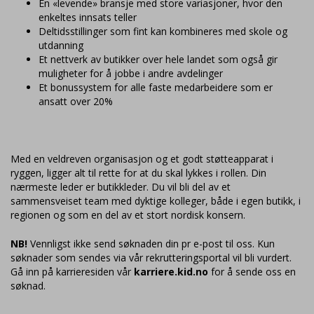
En «levende» bransje med store variasjoner, hvor den
enkeltes innsats teller
Deltidsstillinger som fint kan kombineres med skole og
utdanning
Et nettverk av butikker over hele landet som også gir
muligheter for å jobbe i andre avdelinger
Et bonussystem for alle faste medarbeidere som er
ansatt over 20%
Med en veldreven organisasjon og et godt støtteapparat i
ryggen, ligger alt til rette for at du skal lykkes i rollen. Din
nærmeste leder er butikkleder. Du vil bli del av et
sammensveiset team med dyktige kolleger, både i egen butikk, i
regionen og som en del av et stort nordisk konsern.
NB!
Vennligst ikke send søknaden din pr e-post til oss. Kun
søknader som sendes via vår rekrutteringsportal vil bli vurdert.
Gå inn på karrieresiden vår
karriere.kid.no
for å sende oss en
søknad.