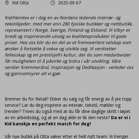
Kid Otta
2025-09-07
Kid/Hemtex er i dag en av Nordens ledende interiør- og
tekstilkjeder, med mer enn 280 fysiske butikker og nettbutikk,
representert i Norge, Sverige, Finland og Estland. Vi tilbyr et
bredt og inspirerende utvalg av kvalitetsprodukter til gode
priser. Hos oss blir du en del av et fremoverlent selskap som
ønsker å fortsette å vokse og utvikle seg. Vi verdsetter
fellesskap og en prestisjefri kultur, der du som medarbeider
får muligheten til å påvirke og bidra i vår utvikling. Våre
verdier Kremmerånd, Inspirasjon og Dedikasjon - veileder oss
og gjennomsyrer alt vi gjør.
Brenner du for Retail? Elsker du salg og får energi av å yte topp
service? Lar du deg inspirere av interiør, tekstil, møbler og
trender? Trives du også med at du får dine daglige skritt i løpet
av en arbeidsdag, og at en dag aldri er lik den neste?
Da er vi i
Kid kanskje en perfekt match for deg!
Vår nye butikk på Otta søker etter et helt nytt team. Vi trenger