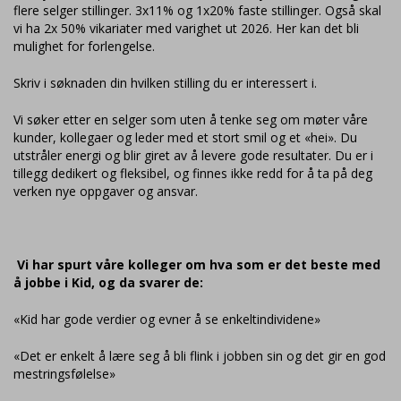
flere selger stillinger. 3x11% og 1x20% faste stillinger. Også skal
vi ha 2x 50% vikariater med varighet ut 2026. Her kan det bli
mulighet for forlengelse.
Skriv i søknaden din hvilken stilling du er interessert i.
Vi søker etter en selger som uten å tenke seg om møter våre
kunder, kollegaer og leder med et stort smil og et «hei». Du
utstråler energi og blir giret av å levere gode resultater. Du er i
tillegg dedikert og fleksibel, og finnes ikke redd for å ta på deg
verken nye oppgaver og ansvar.
Vi har spurt våre kolleger om hva som er det beste med
å jobbe i Kid, og da svarer de:
«Kid har gode verdier og evner å se enkeltindividene»
«Det er enkelt å lære seg å bli flink i jobben sin og det gir en god
mestringsfølelse»