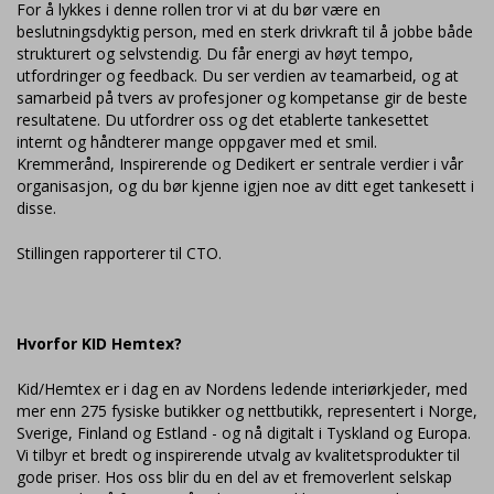
For å lykkes i denne rollen tror vi at du bør være en
beslutningsdyktig person, med en sterk drivkraft til å jobbe både
strukturert og selvstendig. Du får energi av høyt tempo,
utfordringer og feedback. Du ser verdien av teamarbeid, og at
samarbeid på tvers av profesjoner og kompetanse gir de beste
resultatene. Du utfordrer oss og det etablerte tankesettet
internt og håndterer mange oppgaver med et smil.
Kremmerånd, Inspirerende og Dedikert er sentrale verdier i vår
organisasjon, og du bør kjenne igjen noe av ditt eget tankesett i
disse.
Stillingen rapporterer til CTO.
Hvorfor KID Hemtex?
Kid/Hemtex er i dag en av Nordens ledende interiørkjeder, med
mer enn 275 fysiske butikker og nettbutikk, representert i Norge,
Sverige, Finland og Estland - og nå digitalt i Tyskland og Europa.
Vi tilbyr et bredt og inspirerende utvalg av kvalitetsprodukter til
gode priser. Hos oss blir du en del av et fremoverlent selskap