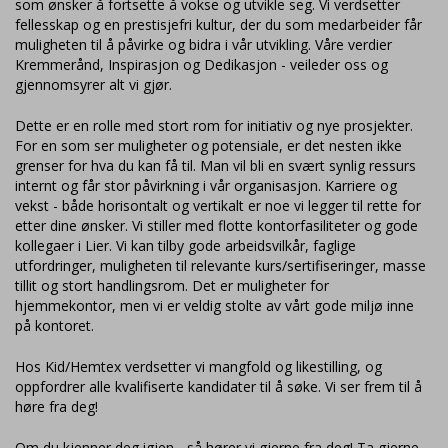
som ønsker å fortsette å vokse og utvikle seg. Vi verdsetter
fellesskap og en prestisjefri kultur, der du som medarbeider får
muligheten til å påvirke og bidra i vår utvikling. Våre verdier
Kremmerånd, Inspirasjon og Dedikasjon - veileder oss og
gjennomsyrer alt vi gjør.
Dette er en rolle med stort rom for initiativ og nye prosjekter.
For en som ser muligheter og potensiale, er det nesten ikke
grenser for hva du kan få til. Man vil bli en svært synlig ressurs
internt og får stor påvirkning i vår organisasjon. Karriere og
vekst - både horisontalt og vertikalt er noe vi legger til rette for
etter dine ønsker. Vi stiller med flotte kontorfasiliteter og gode
kollegaer i Lier. Vi kan tilby gode arbeidsvilkår, faglige
utfordringer, muligheten til relevante kurs/sertifiseringer, masse
tillit og stort handlingsrom. Det er muligheter for
hjemmekontor, men vi er veldig stolte av vårt gode miljø inne
på kontoret.
Hos Kid/Hemtex verdsetter vi mangfold og likestilling, og
oppfordrer alle kvalifiserte kandidater til å søke. Vi ser frem til å
høre fra deg!
Om du kjenner deg igjen - så hører vi gjerne fra deg! Ta gjerne