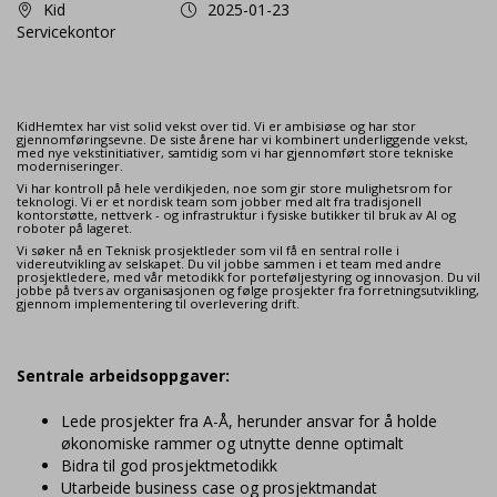
Kid
2025-01-23
Servicekontor
KidHemtex har vist solid vekst over tid. Vi er ambisiøse og har stor
gjennomføringsevne. De siste årene har vi kombinert underliggende vekst,
med nye vekstinitiativer, samtidig som vi har gjennomført store tekniske
moderniseringer.
Vi har kontroll på hele verdikjeden, noe som gir store mulighetsrom for
teknologi. Vi er et nordisk team som jobber med alt fra tradisjonell
kontorstøtte, nettverk - og infrastruktur i fysiske butikker til bruk av AI og
roboter på lageret.
Vi søker nå en Teknisk prosjektleder som vil få en sentral rolle i
videreutvikling av selskapet. Du vil jobbe sammen i et team med andre
prosjektledere, med vår metodikk for porteføljestyring og innovasjon. Du vil
jobbe på tvers av organisasjonen og følge prosjekter fra forretningsutvikling,
gjennom implementering til overlevering drift.
Sentrale arbeidsoppgaver:
Lede prosjekter fra A-Å, herunder ansvar for å holde
økonomiske rammer og utnytte denne optimalt
Bidra til god prosjektmetodikk
Utarbeide business case og prosjektmandat